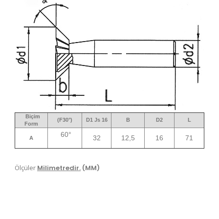
Biçim
(F30°)
D1 Js 16
B
D2
L
Form
60°
32
12,5
16
71
A
Ölçüler
Milimetredir.
(MM)